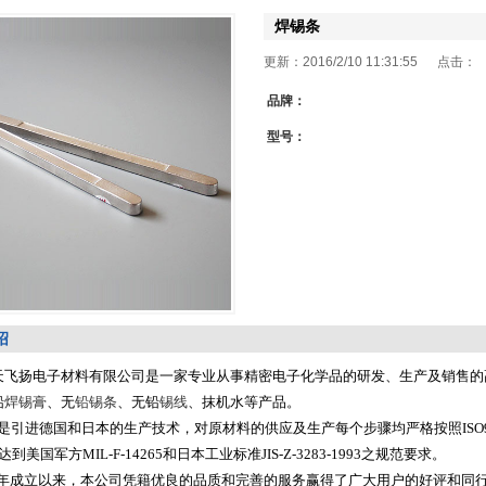
焊锡条
更新：2016/2/10 11:31:55 点击：
品牌：
型号：
绍
天飞扬电子材料有限公司是一家专业从事精密电子化学品的研发、生产及销售的
铅
焊锡膏
、无
铅锡条
、无铅
锡线
、抹机水等产品。
引进德国和日本的生产技术，对原材料的供应及生产每个步骤均严格按照ISO90
8，达到美国军方MIL-F-14265和日本工业标准JIS-Z-3283-1993之规范要求。
6年成立以来，本公司凭籍优良的品质和完善的服务赢得了广大用户的好评和同