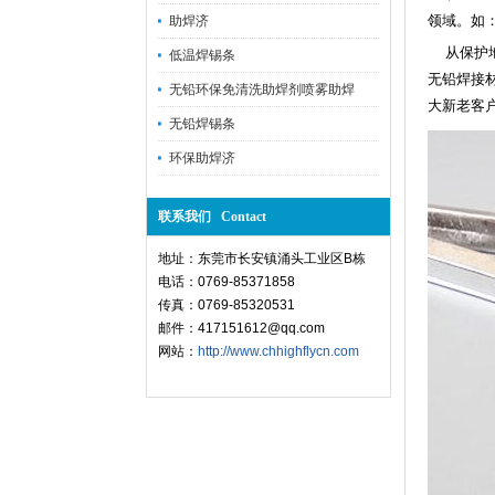
领域。如：
助焊济
从保护地
低温焊锡条
无铅焊接
无铅环保免清洗助焊剂喷雾助焊
大新老客
无铅焊锡条
环保助焊济
联系我们 Contact
地址：东莞市长安镇涌头工业区B栋
电话：0769-85371858
传真：0769-85320531
邮件：417151612@qq.com
网站：
http://www.chhighflycn.com