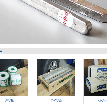
品
焊锡线
无铅锡条
焊锡丝