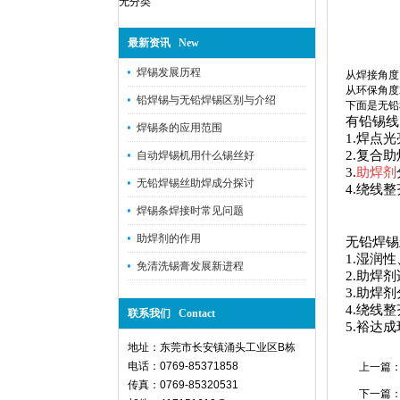
无分类
最新资讯 New
焊锡发展历程
从焊接角度
从环保角度
铅焊锡与无铅焊锡区别与介绍
下面是无铅
有铅锡线
焊锡条的应用范围
1.焊点
2.复合
自动焊锡机用什么锡丝好
3.
助焊剂
无铅焊锡丝助焊成分探讨
4.绕线
焊锡条焊接时常见问题
助焊剂的作用
无铅焊锡
1.湿润
免清洗锡膏发展新进程
2.助焊
3.助焊
4.绕线
联系我们 Contact
5.裕达
地址：东莞市长安镇涌头工业区B栋
电话：0769-85371858
上一篇
传真：0769-85320531
下一篇