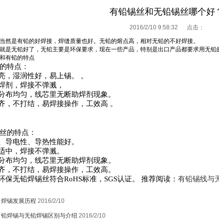
有铅锡丝和无铅锡丝哪个好
2016/2/10 9:58:32 点击：
当然是有铅的好焊接，焊缝质量也好。无铅的熔点高，相对无铅的不好焊接。

就是无铅好了，无铅主要是环保要求，现在一些产品，特别是出口产品都要求用无铅的
和有铅的特点
的特点：
光亮，湿润性好，易上锡。 。
助焊剂，焊接不弹溅，
分布均匀，线芯里无断助焊剂现象。
整齐，不打结，易焊接操作，工效高 。
丝的特点：
性、导电性、导热性能好。
剂适中，焊接不弹溅。
剂分布均匀，线芯里无断助焊剂现象。
整齐，不打结，易焊接操作，工效高。
成环保无铅焊锡丝符合RoHS标准，SGS认证。 推荐阅读：
有铅锡线与
：
焊锡发展历程
2016/2/10
：
铅焊锡与无铅焊锡区别与介绍
2016/2/10