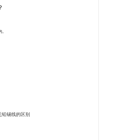
？
。

无铅锡线的区别